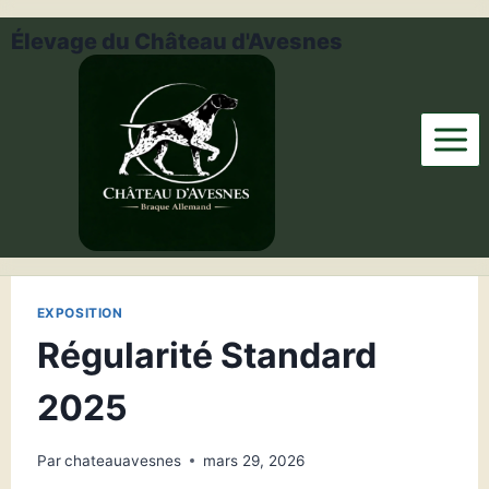
Aller
Élevage du Château d'Avesnes
au
contenu
EXPOSITION
Régularité Standard
2025
Par
chateauavesnes
mars 29, 2026